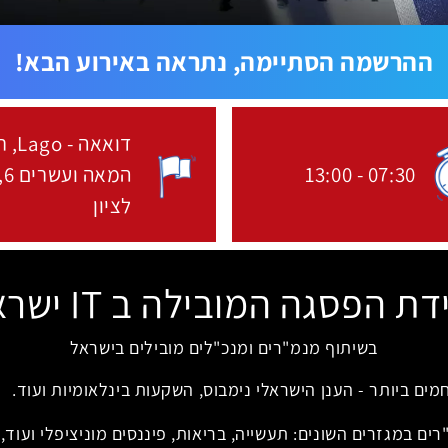
ההרשמה הסתיימה, נתראה באירוע הבא!
דואאה - Lago
ר
07:30
-
13:00
המ
שעת התחלת האירוע:
מקום הא
לציון
דת הפסגה המובילה ב IT ישראל
בשיתוף מנמ"רים ומנכ"לים מובילים בישראל
ם ביותר - הענן הישראלי נימבוס, השקעות בינלאומיות ועוד.
ם במגזרים השונים: תעשייה, בריאות, פיננסים מוניציפלי ועוד,