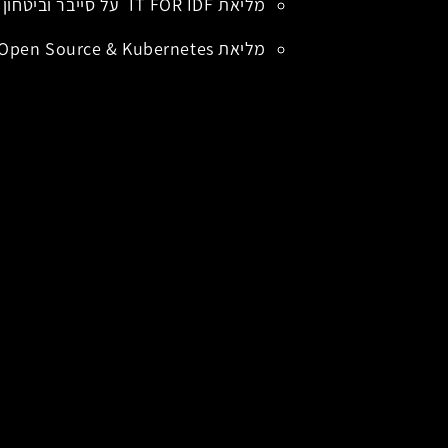
מליאת IT FOR IDF על סייבר וביטחון - בהנחיית אודי קאוף, מומחה ובעל ניסיון של מעל 20 שנה באפיון, פיתוח, ייצור ומבצוע של פתרונות למגזר הצבאי
מליאת Hybrid Cloud, Open Source & Kubernetes