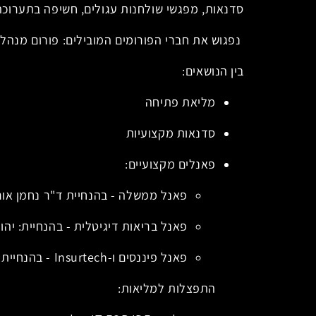
סדנאות, מפגשי שולחנות עגולים, חשיפה בתערוכה
נפגוש את חברי הפורומים המובילים: פורום מנהלי תשתיות, המנמ"רים, מנהלי
בין הנושאים:
מליאת פתיחה
סדנאות מקצועיות
פאנלים מקצועיים:
פאנל ממשלה - בהנחיית ד"ר נחמן אור
פאנל בריאות דיגיטלית - בהנחיית: יהו
פאנל פיננסים ו-Insurtech - בהנחיית: פרופ' גדי אריאב, אונ' ת"א
התפצלות למליאות: